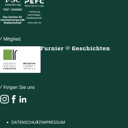
Mitglied
Folgen Sie uns
Instagram
Facebook
LinkedIn
DATENSCHUTZ
IMPRESSUM