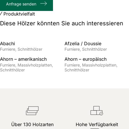
Anfrage senden
Zeichenanzahl
Produktvielfalt
Diese Hölzer könnten Sie auch interessieren
Abachi
Afzelia / Doussie
Furniere
Schnitthölzer
Furniere
Schnitthölzer
Ahorn – amerikanisch
Ahorn – europäisch
Furniere
Massivholzplatten
Furniere
Massivholzplatten
Schnitthölzer
Schnitthölzer
Über 130 Holzarten
Hohe Verfügbarkeit