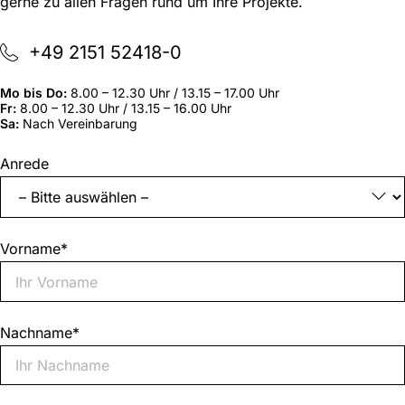
gerne zu allen Fragen rund um Ihre Projekte.
+49 2151 52418-0
Mo bis Do:
8.00 – 12.30 Uhr / 13.15 – 17.00 Uhr
Fr:
8.00 – 12.30 Uhr / 13.15 – 16.00 Uhr
Sa:
Nach Vereinbarung
„
*
“
Anrede
zeigt
erforderliche
Felder
an
Vorname
*
Nachname
*