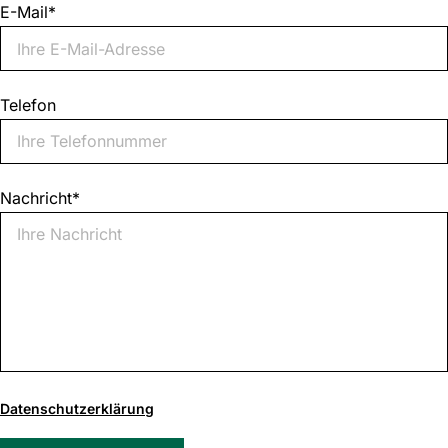
E-Mail
*
Telefon
Nachricht
*
0
von
Datenschutzerklärung
1000
max.