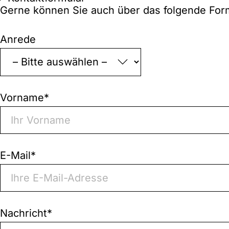
Gerne können Sie auch über das folgende For
„
*
“
Anrede
zeigt
erforderliche
Felder
an
Vorname
*
E-Mail
*
Nachricht
*