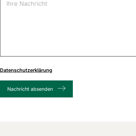
0
von
Datenschutzerklärung
1000
max.
Nachricht absenden
Zeichenanzahl