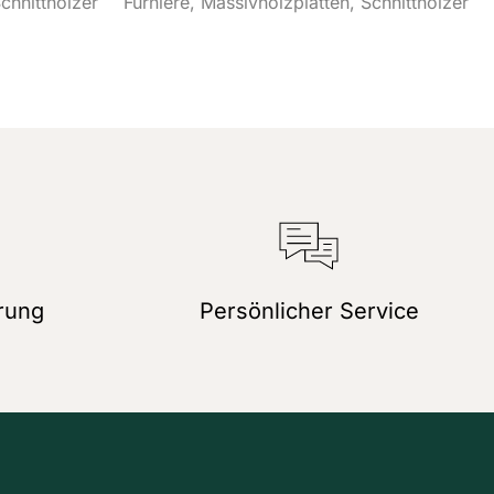
chnitthölzer
Furniere
Massivholzplatten
Schnitthölzer
rung
Persönlicher Service