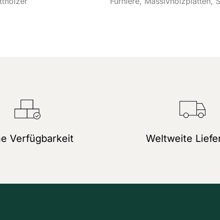
tthölzer
Furniere
Massivholzplatten
S
e Verfügbarkeit
Weltweite Liefe