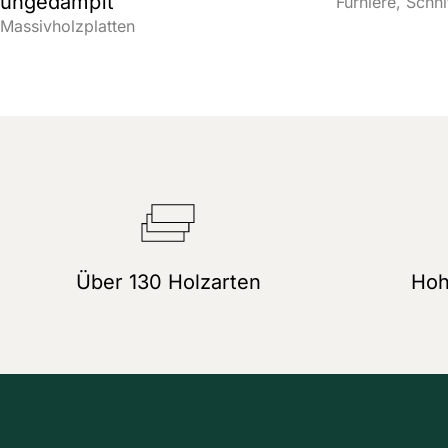
ungedämpft
Furniere
Schni
Massivholzplatten
Über 130 Holzarten
Hoh