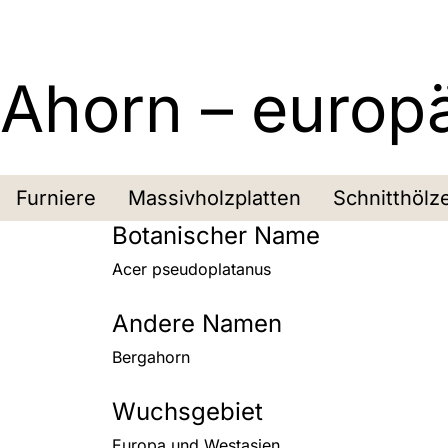
Ahorn – europ
Furniere
Massivholzplatten
Schnitthölz
Botanischer Name
Acer pseudoplatanus
Andere Namen
Bergahorn
Wuchsgebiet
Europa und Westasien