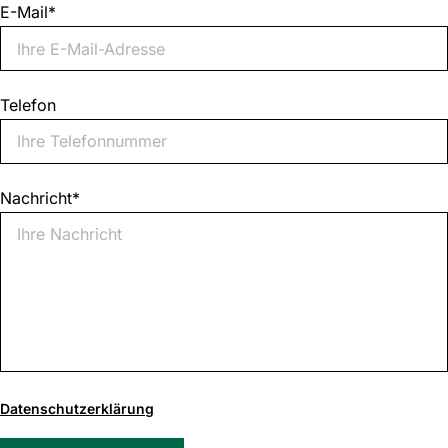
E-Mail
*
Telefon
Nachricht
*
0
von
Datenschutzerklärung
1000
max.