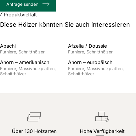
Anfrage senden
Zeichenanzahl
Produktvielfalt
Diese Hölzer könnten Sie auch interessieren
Abachi
Afzelia / Doussie
Furniere
Schnitthölzer
Furniere
Schnitthölzer
Ahorn – amerikanisch
Ahorn – europäisch
Furniere
Massivholzplatten
Furniere
Massivholzplatten
Schnitthölzer
Schnitthölzer
Über 130 Holzarten
Hohe Verfügbarkeit