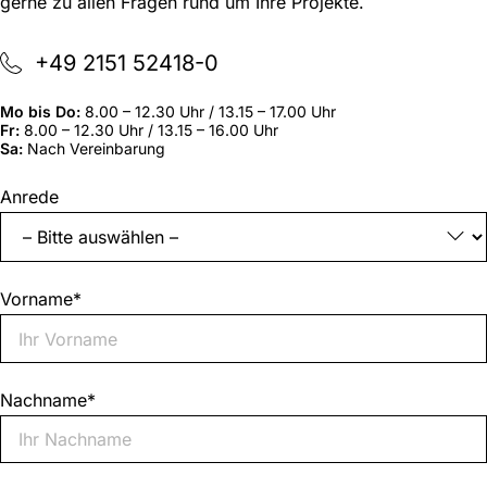
gerne zu allen Fragen rund um Ihre Projekte.
+49 2151 52418-0
Mo bis Do:
8.00 – 12.30 Uhr / 13.15 – 17.00 Uhr
Fr:
8.00 – 12.30 Uhr / 13.15 – 16.00 Uhr
Sa:
Nach Vereinbarung
„
*
“
Anrede
zeigt
erforderliche
Felder
an
Vorname
*
Nachname
*