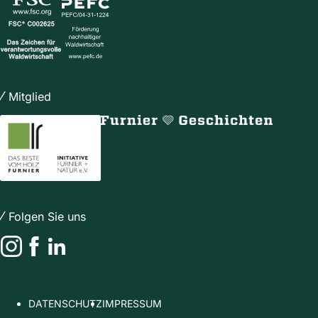
Mitglied
Folgen Sie uns
Instagram
Facebook
LinkedIn
DATENSCHUTZ
IMPRESSUM