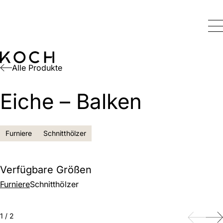
Alle Produkte
Eiche – Balken
Furniere
Schnitthölzer
Verfügbare Größen
Furniere
Schnitthölzer
Zurück
Weite
1
/
2