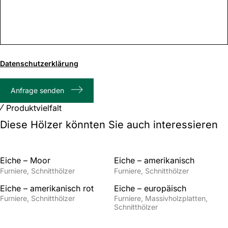
0
von
Datenschutzerklärung
1000
max.
Anfrage senden
Zeichenanzahl
Produktvielfalt
Diese Hölzer könnten Sie auch interessieren
Eiche – Moor
Eiche – amerikanisch
Furniere
Schnitthölzer
Furniere
Schnitthölzer
Eiche – amerikanisch rot
Eiche – europäisch
Furniere
Schnitthölzer
Furniere
Massivholzplatten
Schnitthölzer