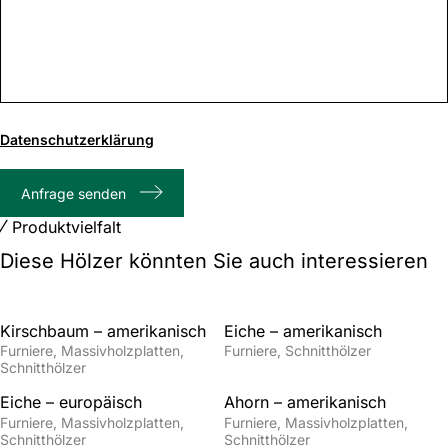
0
von
Datenschutzerklärung
1000
max.
Anfrage senden
Zeichenanzahl
Produktvielfalt
Diese Hölzer könnten Sie auch interessieren
Kirschbaum – amerikanisch
Eiche – amerikanisch
Furniere
Massivholzplatten
Furniere
Schnitthölzer
Schnitthölzer
Eiche – europäisch
Ahorn – amerikanisch
Furniere
Massivholzplatten
Furniere
Massivholzplatten
Schnitthölzer
Schnitthölzer