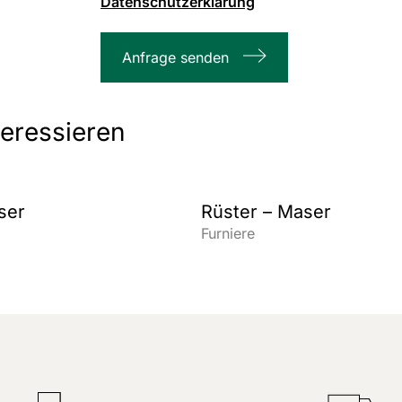
Datenschutzerklärung
1000
max.
Anfrage senden
Zeichenanzahl
teressieren
ser
Rüster – Maser
Furniere