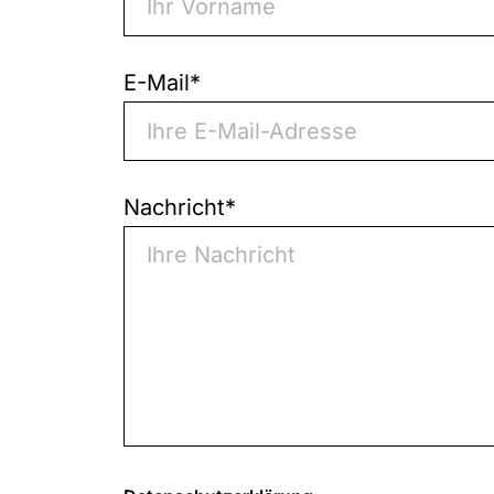
E-Mail
*
Nachricht
*
0
von