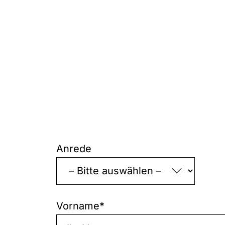
„
*
“
zeigt
Anrede
erforderliche
Felder
an
Vorname
*