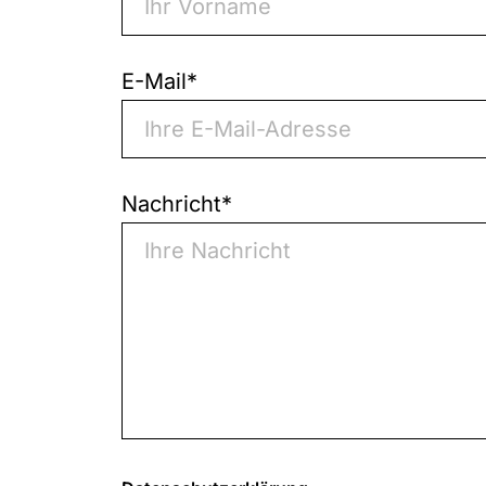
E-Mail
*
Nachricht
*
0
von