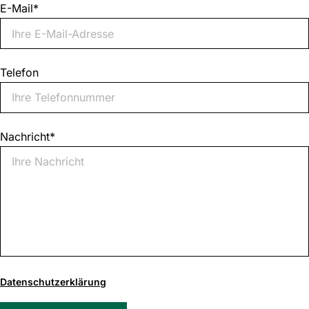
E-Mail
*
Telefon
Nachricht
*
0
von
Datenschutzerklärung
1000
max.