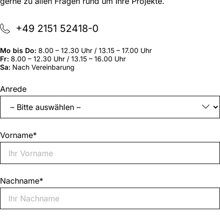
gerne zu allen Fragen rund um Ihre Projekte.
+49 2151 52418-0
Mo bis Do:
8.00 – 12.30 Uhr / 13.15 – 17.00 Uhr
Fr:
8.00 – 12.30 Uhr / 13.15 – 16.00 Uhr
Sa:
Nach Vereinbarung
„
*
“
Anrede
zeigt
erforderliche
Felder
an
Vorname
*
Nachname
*