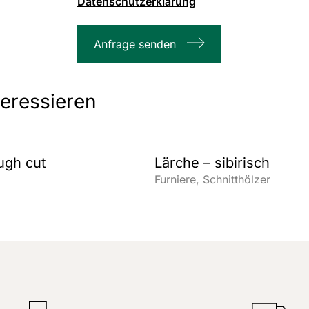
Datenschutzerklärung
1000
max.
Anfrage senden
Zeichenanzahl
teressieren
ugh cut
Lärche – sibirisch
Furniere
Schnitthölzer