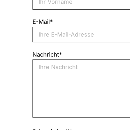
E-Mail
*
Nachricht
*
0
von