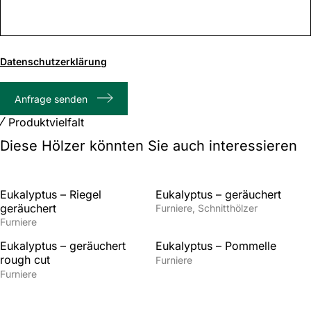
0
von
Datenschutzerklärung
1000
max.
Anfrage senden
Zeichenanzahl
Produktvielfalt
Diese Hölzer könnten Sie auch interessieren
Eukalyptus – Riegel
Eukalyptus – geräuchert
geräuchert
Furniere
Schnitthölzer
Furniere
Eukalyptus – geräuchert
Eukalyptus – Pommelle
rough cut
Furniere
Furniere