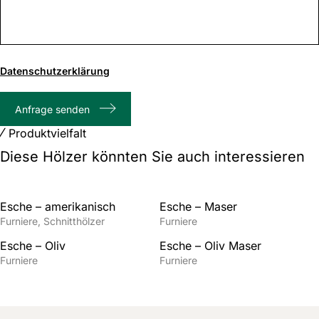
0
von
Datenschutzerklärung
1000
max.
Anfrage senden
Zeichenanzahl
Produktvielfalt
Diese Hölzer könnten Sie auch interessieren
Esche – amerikanisch
Esche – Maser
Furniere
Schnitthölzer
Furniere
Esche – Oliv
Esche – Oliv Maser
Furniere
Furniere