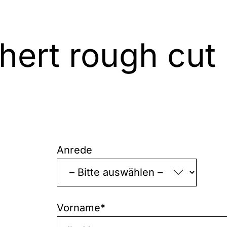
hert rough cut
„
*
“
zeigt
Anrede
erforderliche
Felder
an
Vorname
*