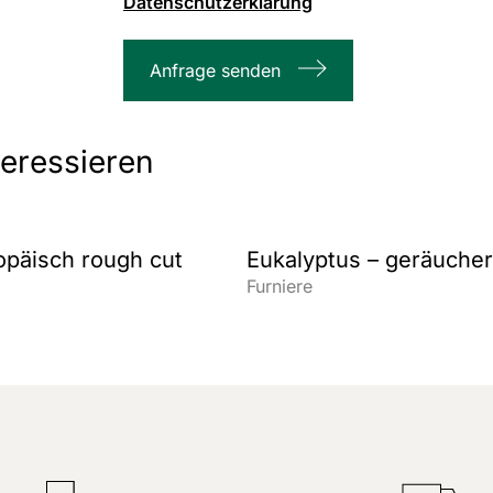
Datenschutzerklärung
1000
max.
Anfrage senden
Zeichenanzahl
teressieren
opäisch rough cut
Eukalyptus – geräucher
Furniere