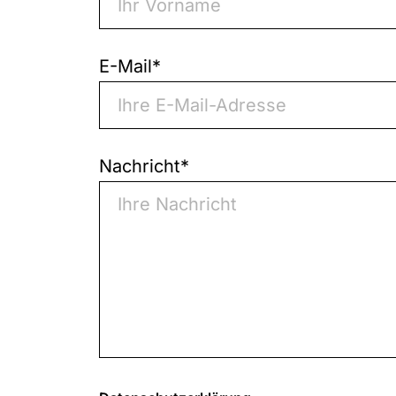
E-Mail
*
Nachricht
*
0
von