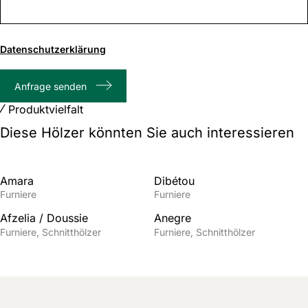
0
von
Datenschutzerklärung
1000
max.
Anfrage senden
Zeichenanzahl
Produktvielfalt
Diese Hölzer könnten Sie auch interessieren
Amara
Dibétou
Furniere
Furniere
Afzelia / Doussie
Anegre
Furniere
Schnitthölzer
Furniere
Schnitthölzer