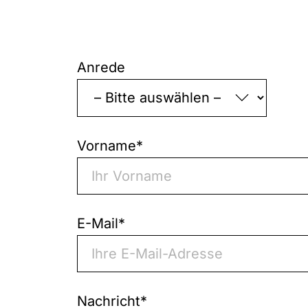
„
*
“
zeigt
Anrede
erforderliche
Felder
an
Vorname
*
E-Mail
*
Nachricht
*