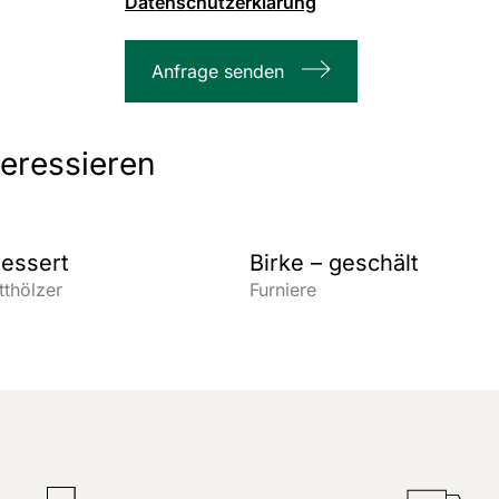
Datenschutzerklärung
1000
max.
Anfrage senden
Zeichenanzahl
teressieren
messert
Birke – geschält
tthölzer
Furniere