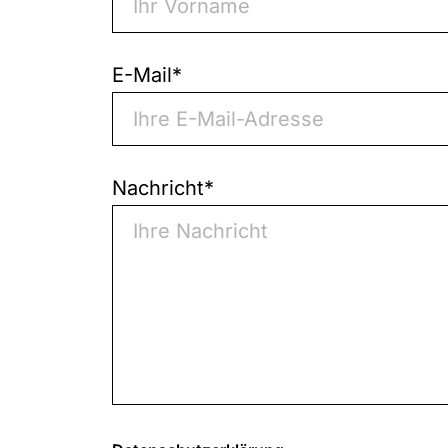
E-Mail
*
Nachricht
*
0
von