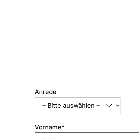
„
*
“
zeigt
Anrede
erforderliche
Felder
an
Vorname
*