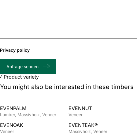
0
of
Privacy policy
1000
max
Anfrage senden
characters
Product variety
You might also be interested in these timbers
EVENPALM
EVENNUT
Lumber
Massivholz
Veneer
Veneer
EVENOAK
EVENTEAK®
Veneer
Massivholz
Veneer